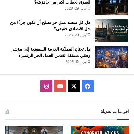
السوق بخطاب أكبر من جاهزيته؟
أبريل 29, 2026
هل كل منصة عمل حر تصلح أن تكون جزءًا من
حل اقتصادي حقيقي؟
أبريل 29, 2026
هل تحتاج المملكة العربية السعودية إلى مؤشر
وطني مستقل لقياس العمل الحر الرقمي؟
أبريل 12, 2026
ف
ا
ي
X
Y
ن
س
o
س
آخر ما تم تعديلة
ب
u
ت
و
T
ق