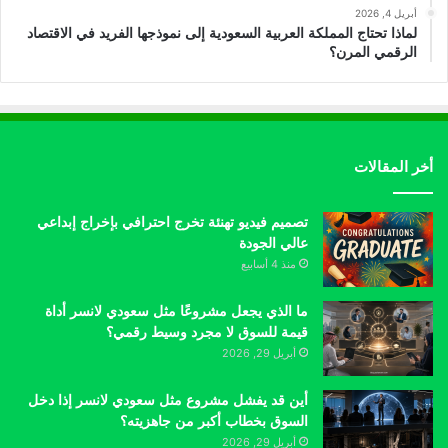
أبريل 4, 2026
لماذا تحتاج المملكة العربية السعودية إلى نموذجها الفريد في الاقتصاد
الرقمي المرن؟
أخر المقالات
تصميم فيديو تهنئة تخرج احترافي بإخراج إبداعي
عالي الجودة
منذ 4 أسابيع
ما الذي يجعل مشروعًا مثل سعودي لانسر أداة
قيمة للسوق لا مجرد وسيط رقمي؟
أبريل 29, 2026
أين قد يفشل مشروع مثل سعودي لانسر إذا دخل
السوق بخطاب أكبر من جاهزيته؟
أبريل 29, 2026