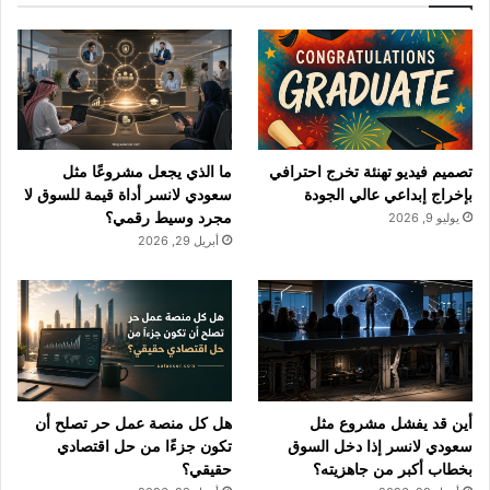
ب
u
ت
و
T
ق
ك
u
ر
b
ا
تصميم فيديو تهنئة تخرج احترافي
ما الذي يجعل مشروعًا مثل
e
م
بإخراج إبداعي عالي الجودة
سعودي لانسر أداة قيمة للسوق لا
مجرد وسيط رقمي؟
يوليو 9, 2026
أبريل 29, 2026
أين قد يفشل مشروع مثل
هل كل منصة عمل حر تصلح أن
سعودي لانسر إذا دخل السوق
تكون جزءًا من حل اقتصادي
بخطاب أكبر من جاهزيته؟
حقيقي؟