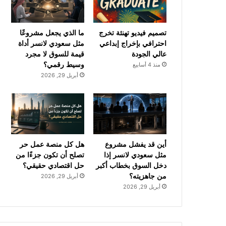
ك
u
ر
b
ا
تصميم فيديو تهنئة تخرج
ما الذي يجعل مشروعًا
احترافي بإخراج إبداعي
مثل سعودي لانسر أداة
e
م
عالي الجودة
قيمة للسوق لا مجرد
وسيط رقمي؟
منذ 4 أسابيع
أبريل 29, 2026
أين قد يفشل مشروع
هل كل منصة عمل حر
مثل سعودي لانسر إذا
تصلح أن تكون جزءًا من
دخل السوق بخطاب أكبر
حل اقتصادي حقيقي؟
من جاهزيته؟
أبريل 29, 2026
أبريل 29, 2026