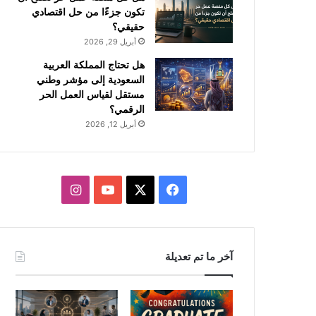
تكون جزءًا من حل اقتصادي
حقيقي؟
أبريل 29, 2026
هل تحتاج المملكة العربية
السعودية إلى مؤشر وطني
مستقل لقياس العمل الحر
الرقمي؟
أبريل 12, 2026
ف
ا
ي
X
Y
ن
س
o
س
آخر ما تم تعديلة
ب
u
ت
و
T
ق