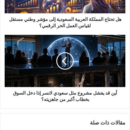
ج
ا
ل
م
هل تحتاج المملكة العربية السعودية إلى مؤشر وطني مستقل
م
لقياس العمل الحر الرقمي؟
ل
ك
أ
ة
ي
ا
ن
ل
ق
ع
د
ر
ي
ب
ف
ي
ش
ة
ل
ا
م
أين قد يفشل مشروع مثل سعودي لانسر إذا دخل السوق
ل
ش
بخطاب أكبر من جاهزيته؟
س
ر
ع
و
و
ع
مقالات ذات صلة
د
م
ي
ث