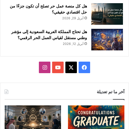
هل كل منصة عمل حر تصلح أن تكون جزءًا من
حل اقتصادي حقيقي؟
أبريل 29, 2026
هل تحتاج المملكة العربية السعودية إلى مؤشر
وطني مستقل لقياس العمل الحر الرقمي؟
أبريل 12, 2026
ف
ا
ي
X
Y
ن
س
o
س
آخر ما تم تعديلة
ب
u
ت
و
T
ق
ك
u
ر