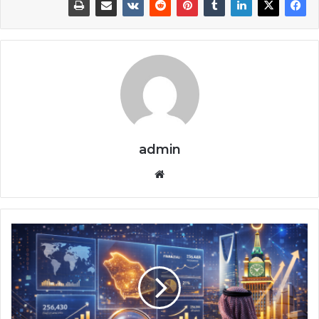
admin
موق
ع
الوي
ب
ه
ل
ت
ح
ت
ا