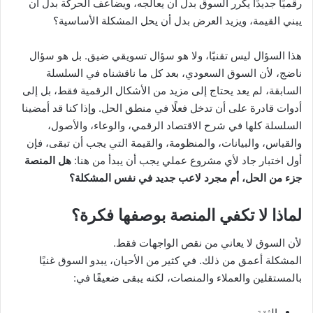
رقميًا جديدًا يكرر السوق بدل أن يعالجه، ويضاعف الحركة بدل أن
يبني القيمة، ويزيد العرض بدل أن يحل المشكلة الأساسية؟
هذا السؤال ليس تقنيًا، ولا هو سؤال تسويقي ضيق. بل هو سؤال
ناضج، لأن السوق السعودي، بعد كل ما ناقشناه في السلسلة
السابقة، لم يعد يحتاج إلى مزيد من الأشكال الرقمية فقط، بل إلى
أدوات قادرة على أن تدخل فعلًا في منطق الحل. وإذا كنا قد أمضينا
السلسلة كلها في شرح الاقتصاد الرقمي، والوعاء، والأصول،
والقياس، والبيانات، والمنظومة، والقيمة التي يجب أن تبقى، فإن
أول اختبار جاد لأي مشروع عملي يجب أن يبدأ من هنا:
هل المنصة
جزء من الحل، أم مجرد لاعب جديد في نفس المشكلة؟
لماذا لا تكفي المنصة بوصفها فكرة؟
لأن السوق لا يعاني من نقص الواجهات فقط.
المشكلة أعمق من ذلك. في كثير من الأحيان، يبدو السوق غنيًا
بالمستقلين والعملاء والمنصات، لكنه يبقى ضعيفًا في:
الثقة