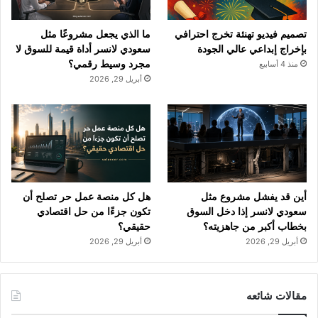
b
ا
تصميم فيديو تهنئة تخرج احترافي
ما الذي يجعل مشروعًا مثل
e
م
بإخراج إبداعي عالي الجودة
سعودي لانسر أداة قيمة للسوق لا
مجرد وسيط رقمي؟
منذ 4 أسابيع
أبريل 29, 2026
أين قد يفشل مشروع مثل
هل كل منصة عمل حر تصلح أن
سعودي لانسر إذا دخل السوق
تكون جزءًا من حل اقتصادي
بخطاب أكبر من جاهزيته؟
حقيقي؟
أبريل 29, 2026
أبريل 29, 2026
مقالات شائعه