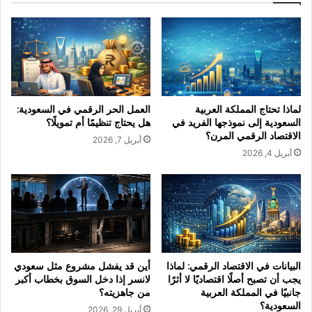
ة
ل
إ
س
ل
ع
ى
و
م
د
ؤ
ي
ش
ل
لماذا تحتاج المملكة العربية
العمل الحر الرقمي في السعودية:
ر
ا
السعودية إلى نموذجها الفريد في
هل يحتاج تنظيمًا أم تمويلًا؟
و
ن
الاقتصاد الرقمي المرن؟
أبريل 7, 2026
ط
س
أبريل 4, 2026
ن
ر
ي
إ
م
ذ
س
ا
ت
د
ق
خ
ل
ل
ل
ا
البيانات في الاقتصاد الرقمي: لماذا
أين قد يفشل مشروع مثل سعودي
ق
ل
يجب أن تصبح أصلًا اقتصاديًا لا أثرًا
لانسر إذا دخل السوق بخطاب أكبر
ي
س
جانبيًا في المملكة العربية
من جاهزيته؟
ا
السعودية؟
و
أبريل 29, 2026