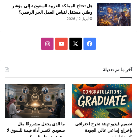
هل تحتاج المملكة العربية السعودية إلى مؤشر
وطني مستقل لقياس العمل الحر الرقمي؟
أبريل 12, 2026
‫X
فيسبوك
‫YouTube
انستقرام
آخر ما تم تعديلة
تصميم فيديو تهنئة تخرج احترافي
ما الذي يجعل مشروعًا مثل
بإخراج إبداعي عالي الجودة
سعودي لانسر أداة قيمة للسوق لا
مجرد وسيط رقمي؟
منذ 4 أسابيع